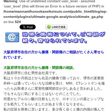
Warning
: Use of undefined constant user_level - assumed
'user_level' (this will throw an Error in a future version of PHP) in
/home/mannam/huruokaseikotsuin.com/public_html/blog/wp-
content/plugins/ultimate-google-analytics/ultimate_ga.php
on line
524
大阪府堺市在住の方から膝痛・関節痛のご相談がたくさん寄せら
れています。
大阪府堺市在住の方から膝痛・関節痛の相談。
大阪府堺市に住む男性会社員です。
私は１０か月前ほどから右足の膝痛で困っており、堺市の某整形
外科へは通っていろいろな治療を受け、MRI、CTレントゲンを撮
ったらお医者さんに変形性膝関節症が少しあると言われました。
でもそんなに気にすることはないとのことでした。
何度かヒアルロン酸の注射もしたり、ロキソニンの薬とシップな
どを処方してもらいましたがあまり良くなりません。
私の症状を簡単に言いますと、多少長く歩くと膝の内側が痛んで