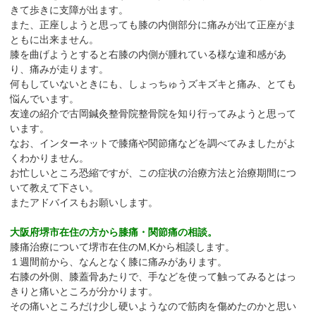
きて歩きに支障が出ます。
また、正座しようと思っても膝の内側部分に痛みが出て正座がま
ともに出来ません。
膝を曲げようとすると右膝の内側が腫れている様な違和感があ
り、痛みが走ります。
何もしていないときにも、しょっちゅうズキズキと痛み、とても
悩んでいます。
友達の紹介で古岡鍼灸整骨院整骨院を知り行ってみようと思って
います。
なお、インターネットで膝痛や関節痛などを調べてみましたがよ
くわかりません。
お忙しいところ恐縮ですが、この症状の治療方法と治療期間につ
いて教えて下さい。
またアドバイスもお願いします。
大阪府堺市在住の方から膝痛・関節痛の相談。
膝痛治療について堺市在住のM,Kから相談します。
１週間前から、なんとなく膝に痛みがあります。
右膝の外側、膝蓋骨あたりで、手などを使って触ってみるとはっ
きりと痛いところが分かります。
その痛いところだけ少し硬いようなので筋肉を傷めたのかと思い