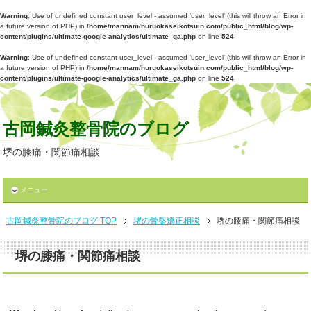
Warning
: Use of undefined constant user_level - assumed 'user_level' (this will throw an Error in
a future version of PHP) in
/home/mannam/huruokaseikotsuin.com/public_html/blog/wp-
content/plugins/ultimate-google-analytics/ultimate_ga.php
on line
524
Warning
: Use of undefined constant user_level - assumed 'user_level' (this will throw an Error in
a future version of PHP) in
/home/mannam/huruokaseikotsuin.com/public_html/blog/wp-
content/plugins/ultimate-google-analytics/ultimate_ga.php
on line
524
古岡鍼灸整骨院のブログ
堺の膝痛・関節痛相談
メニュー
古岡鍼灸整骨院のブログ TOP
堺の骨盤矯正相談
堺の膝痛・関節痛相談
堺の膝痛・関節痛相談